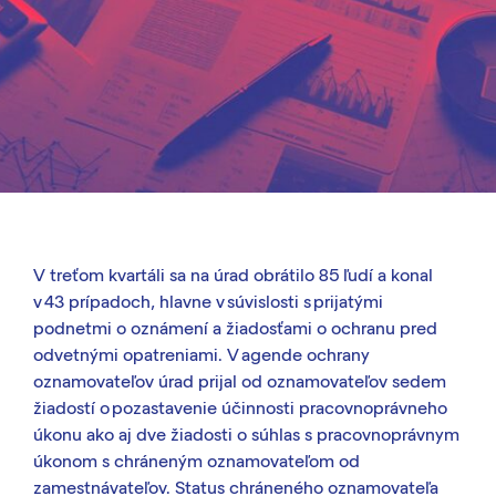
V treťom kvartáli sa na úrad obrátilo 85 ľudí a konal
v 43 prípadoch, hlavne v súvislosti s prijatými
podnetmi o oznámení a žiadosťami o ochranu pred
odvetnými opatreniami. V agende ochrany
oznamovateľov úrad prijal od oznamovateľov sedem
žiadostí o pozastavenie účinnosti pracovnoprávneho
úkonu ako aj dve žiadosti o súhlas s pracovnoprávnym
úkonom s chráneným oznamovateľom od
zamestnávateľov. Status chráneného oznamovateľa