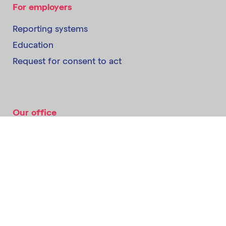
For employers
Reporting systems
Education
Request for consent to act
Our office
About us
Contact us
Accessibility statement
Compulsory information
Quick links