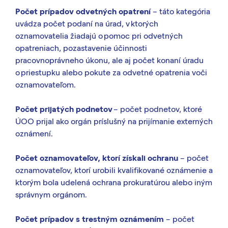
Počet prípadov odvetných opatrení
– táto kategória
uvádza počet podaní na úrad, v ktorých
oznamovatelia žiadajú o pomoc pri odvetných
opatreniach, pozastavenie účinnosti
pracovnoprávneho úkonu, ale aj počet konaní úradu
o priestupku alebo pokute za odvetné opatrenia voči
oznamovateľom.
Počet prijatých podnetov
– počet podnetov, ktoré
ÚOO prijal ako orgán príslušný na prijímanie externých
oznámení.
Počet oznamovateľov, ktorí získali ochranu
– počet
oznamovateľov, ktorí urobili kvalifikované oznámenie a
ktorým bola udelená ochrana prokuratúrou alebo iným
správnym orgánom.
Počet prípadov s trestným oznámením
– počet