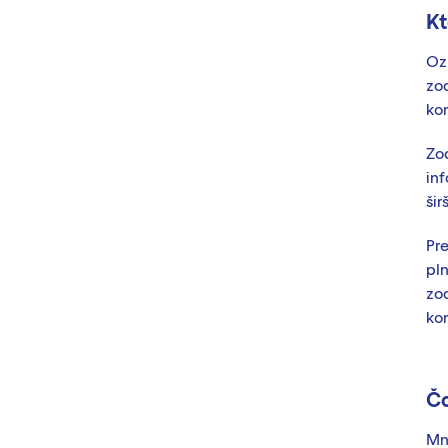
Kt
Oz
zod
ko
Zo
in
šir
Pre
pln
zo
kon
Čo
Mn