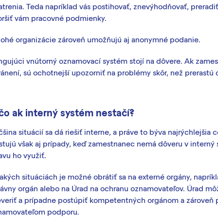
trenia. Teda napríklad vás postihovať, znevýhodňovať, preradiť
oršiť vám pracovné podmienky.
ohé organizácie zároveň umožňujú aj anonymné podanie.
ngujúci vnútorný oznamovací systém stojí na dôvere. Ak zames
ánení, sú ochotnejší upozorniť na problémy skôr, než prerastú 
čo ak interný systém nestačí?
šina situácií sa dá riešiť interne, a práve to býva najrýchlejšia 
istujú však aj prípady, keď zamestnanec nemá dôveru v interný
vu ho využiť.
akých situáciách je možné obrátiť sa na externé orgány, napríkl
rávny orgán alebo na Úrad na ochranu oznamovateľov. Úrad m
everiť a prípadne postúpiť kompetentných orgánom a zároveň 
namovateľom podporu.