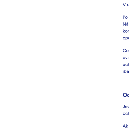
V 
Po 
Ná
kon
opa
Ce
ev
uc
ib
Oc
Jed
oc
Ak