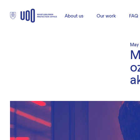
About us
Our work
FAQ
May
M
o
a