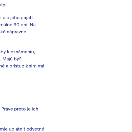
ty.
 o jeho prijatí.
málne 90 dní. Na
 aké nápravné
aby k oznámeniu,
. Majú byť
é a prístup k nim má
Práve preto je ich
mie uplatniť odvetné