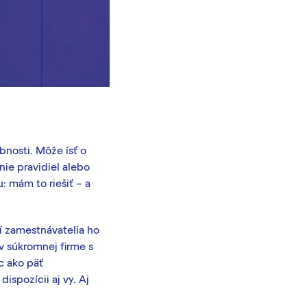
bnosti. Môže ísť o
ie pravidiel alebo
u: mám to riešiť – a
í zamestnávatelia ho
v súkromnej firme s
c ako päť
spozícii aj vy. Aj