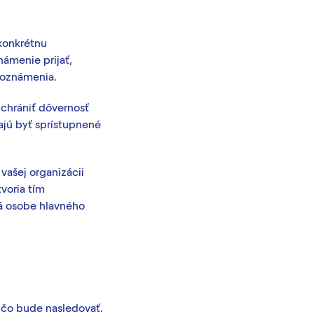
 konkrétnu
námenie prijať,
 oznámenia.
chrániť dôvernosť
ajú byť sprístupnené
 vašej organizácii
tvoria tím
ná osobe hlavného
, čo bude nasledovať.