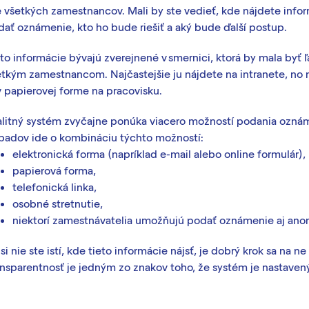
e všetkých zamestnancov. Mali by ste vedieť, kde nájdete info
dať oznámenie, kto ho bude riešiť a aký bude ďalší postup.
to informácie bývajú zverejnené v smernici, ktorá by mala byť 
etkým zamestnancom. Najčastejšie ju nájdete na intranete, no
v papierovej forme na pracovisku.
alitný systém zvyčajne ponúka viacero možností podania oznám
ípadov ide o kombináciu týchto možností:
elektronická forma (napríklad e-mail alebo online formulár),
papierová forma,
telefonická linka,
osobné stretnutie,
niektorí zamestnávatelia umožňujú podať oznámenie aj an
si nie ste istí, kde tieto informácie nájsť, je dobrý krok sa na ne
ansparentnosť je jedným zo znakov toho, že systém je nastaven