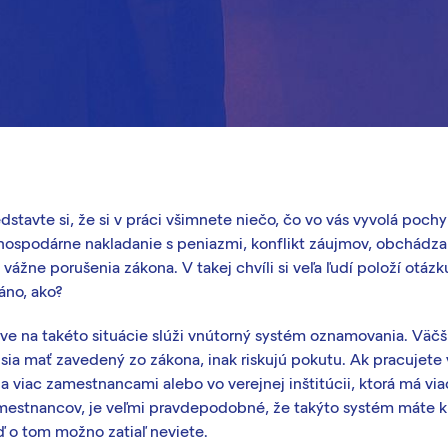
dstavte si, že si v práci všimnete niečo, čo vo vás vyvolá pochy
hospodárne nakladanie s peniazmi, konflikt záujmov, obchádzan
 vážne porušenia zákona. V takej chvíli si veľa ľudí položí otázk
áno, ako?
ve na takéto situácie slúži vnútorný systém oznamovania. Väčš
ia mať zavedený zo zákona, inak riskujú pokutu. Ak pracujete 
a viac zamestnancami alebo vo verejnej inštitúcii, ktorá má via
estnancov, je veľmi pravdepodobné, že takýto systém máte k di
ď o tom možno zatiaľ neviete.