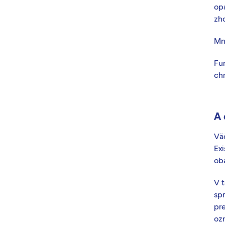
opa
zh
Mn
Fu
chr
A 
Väč
Ex
oba
V t
sp
pr
oz