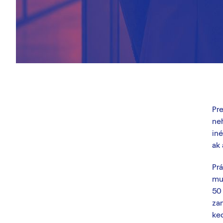
Pre
ne
iné
ak 
Prá
mus
50 
zam
ke