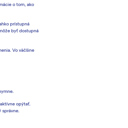
rmácie o tom, ako
ľahko prístupná
 môže byť dostupná
enia. Vo väčšine
onymne.
 aktívne opýtať.
ý správne.