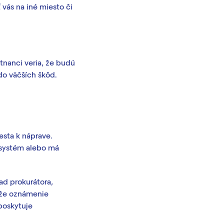
 vás na iné miesto či
tnanci veria, že budú
do väčších škôd.
cesta k náprave.
 systém alebo má
ad prokurátora,
ôže oznámenie
poskytuje