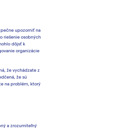
zpečne upozorniť na
 o riešenie osobných
mohlo dôjsť k
govanie organizácie
ná, že vychádzate z
edčená, že sú
te na problém, ktorý
pný a zrozumiteľný