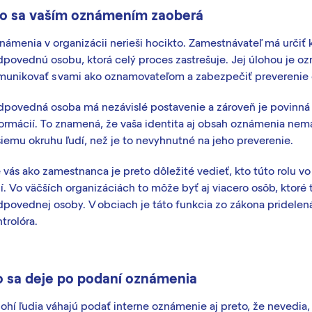
o sa vaším oznámením zaoberá
námenia v organizácii nerieši hocikto. Zamestnávateľ má určiť
povednú osobu, ktorá celý proces zastrešuje. Jej úlohou je oz
munikovať s vami ako oznamovateľom a zabezpečiť preverenie
dpovedná osoba má nezávislé postavenie a zároveň je povinná 
formácií. To znamená, že vaša identita aj obsah oznámenia nem
šiemu okruhu ľudí, než je to nevyhnutné na jeho preverenie.
 vás ako zamestnanca je preto dôležité vedieť, kto túto rolu vo
í. Vo väčších organizáciách to môže byť aj viacero osôb, ktoré 
dpovednej osoby. V obciach je táto funkcia zo zákona pridele
trolóra.
 sa deje po podaní oznámenia
ohí ľudia váhajú podať interne oznámenie aj preto, že nevedia