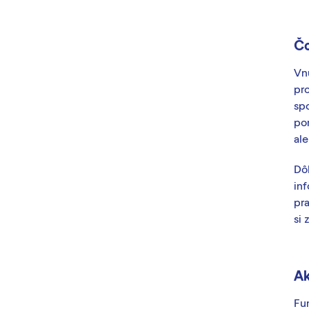
Čo
Vn
pro
spo
por
al
Dô
inf
pr
si 
Ak
Fu