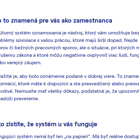
 to znamená pre vás ako zamestnanca
útorný systém oznamovania je nástroj, ktorý vám umožňuje be
blémy súvisiace s vašou prácou, ktoré majú širší dopad. Nejde
rov či bežných pracovných sporov, ale o situácie, pri ktorých 
ušeniu zákona a ktoré môžu negatívne ovplyvniť viac ľudí, fun
ebo verejný záujem.
ležité je, aby bolo oznámenie podané v dobrej viere. To zname
ormácií, ktoré máte k dispozícii a ste presvedčený alebo presv
avdivé. Nemusíte mať všetky dôkazy, podstatné je, že upozorní
zaslúži preverenie.
o zistíte, že systém u vás funguje
ngujúci systém nemá byť len „na papieri“. Má byť reálne dostu