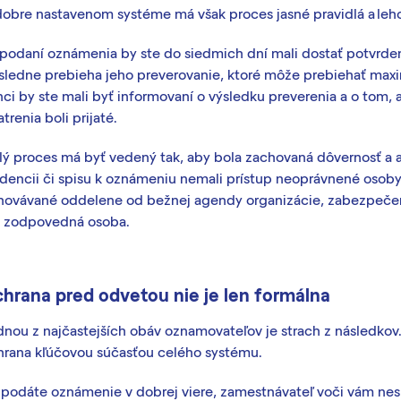
dobre nastavenom systéme má však proces jasné pravidlá a leho
podaní oznámenia by ste do siedmich dní mali dostať potvrdenie
sledne prebieha jeho preverovanie, ktoré môže prebiehať maxi
ci by ste mali byť informovaní o výsledku preverenia a o tom,
trenia boli prijaté.
lý proces má byť vedený tak, aby bola zachovaná dôvernosť a 
idencii či spisu k oznámeniu nemali prístup neoprávnené osoby
hovávané oddelene od bežnej agendy organizácie, zabezpečen
a zodpovedná osoba.
hrana pred odvetou nie je len formálna
nou z najčastejších obáv oznamovateľov je strach z následkov. 
hrana kľúčovou súčasťou celého systému.
 podáte oznámenie v dobrej viere, zamestnávateľ voči vám nes