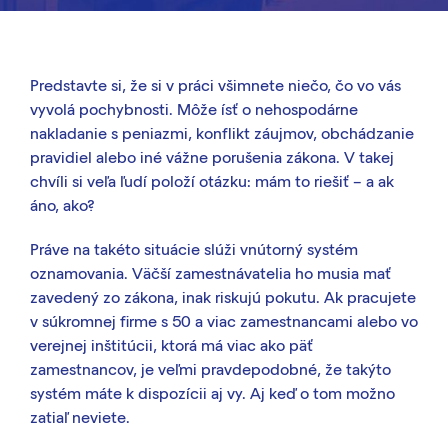
Predstavte si, že si v práci všimnete niečo, čo vo vás
vyvolá pochybnosti. Môže ísť o nehospodárne
nakladanie s peniazmi, konflikt záujmov, obchádzanie
pravidiel alebo iné vážne porušenia zákona. V takej
chvíli si veľa ľudí položí otázku: mám to riešiť – a ak
áno, ako?
Práve na takéto situácie slúži vnútorný systém
oznamovania. Väčší zamestnávatelia ho musia mať
zavedený zo zákona, inak riskujú pokutu. Ak pracujete
v súkromnej firme s 50 a viac zamestnancami alebo vo
verejnej inštitúcii, ktorá má viac ako päť
zamestnancov, je veľmi pravdepodobné, že takýto
systém máte k dispozícii aj vy. Aj keď o tom možno
zatiaľ neviete.