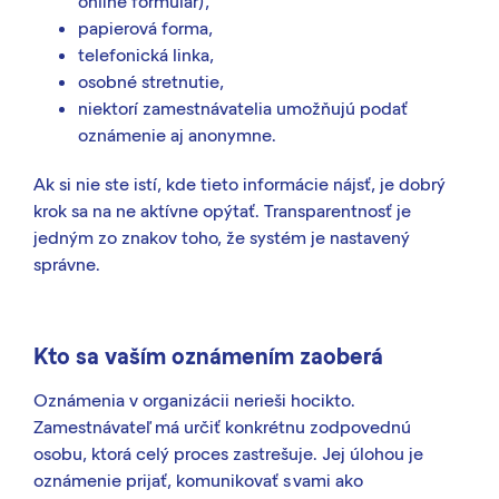
online formulár),
papierová forma,
telefonická linka,
osobné stretnutie,
niektorí zamestnávatelia umožňujú podať
oznámenie aj anonymne.
Ak si nie ste istí, kde tieto informácie nájsť, je dobrý
krok sa na ne aktívne opýtať. Transparentnosť je
jedným zo znakov toho, že systém je nastavený
správne.
Kto sa vaším oznámením zaoberá
Oznámenia v organizácii nerieši hocikto.
Zamestnávateľ má určiť konkrétnu zodpovednú
osobu, ktorá celý proces zastrešuje. Jej úlohou je
oznámenie prijať, komunikovať s vami ako