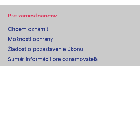
Pre zamestnancov
Chcem oznámiť
Možnosti ochrany
Žiadosť o pozastavenie úkonu
Sumár informácií pre oznamovateľa
Pre zamestnávateľov
Oznamovacie systémy
Vzdelávanie
Žiadosť o súhlas s úkonom