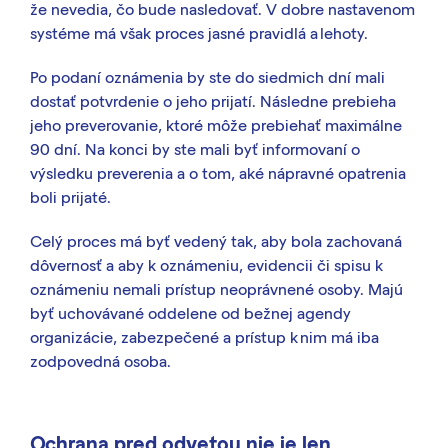
že nevedia, čo bude nasledovať. V dobre nastavenom
systéme má však proces jasné pravidlá a lehoty.
Po podaní oznámenia by ste do siedmich dní mali
dostať potvrdenie o jeho prijatí. Následne prebieha
jeho preverovanie, ktoré môže prebiehať maximálne
90 dní. Na konci by ste mali byť informovaní o
výsledku preverenia a o tom, aké nápravné opatrenia
boli prijaté.
Celý proces má byť vedený tak, aby bola zachovaná
dôvernosť a aby k oznámeniu, evidencii či spisu k
oznámeniu nemali prístup neoprávnené osoby. Majú
byť uchovávané oddelene od bežnej agendy
organizácie, zabezpečené a prístup k nim má iba
zodpovedná osoba.
Ochrana pred odvetou nie je len