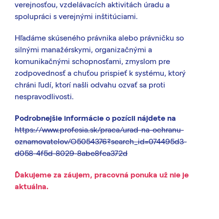
verejnosťou, vzdelávacích aktivitách úradu a
spolupráci s verejnými inštitúciami.
Hľadáme skúseného právnika alebo právničku so
silnými manažérskymi, organizačnými a
komunikačnými schopnosťami, zmyslom pre
zodpovednosť a chuťou prispieť k systému, ktorý
chráni ľudí, ktorí našli odvahu ozvať sa proti
nespravodlivosti.
Podrobnejšie informácie o pozícii nájdete na
https://www.profesia.sk/praca/urad-na-ochranu-
oznamovatelov/O5054376?search_id=074495d3-
d058-4f5d-8029-8abe8fca372d
Ďakujeme za záujem, pracovná ponuka už nie je
aktuálna.