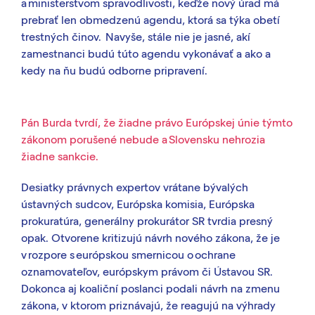
a ministerstvom spravodlivosti, keďže nový úrad má
prebrať len obmedzenú agendu, ktorá sa týka obetí
trestných činov. Navyše, stále nie je jasné, akí
zamestnanci budú túto agendu vykonávať a ako a
kedy na ňu budú odborne pripravení.
Pán Burda tvrdí, že žiadne právo Európskej únie týmto
zákonom porušené nebude a Slovensku nehrozia
žiadne sankcie.
Desiatky právnych expertov vrátane bývalých
ústavných sudcov, Európska komisia, Európska
prokuratúra, generálny prokurátor SR tvrdia presný
opak. Otvorene kritizujú návrh nového zákona, že je
v rozpore s európskou smernicou o ochrane
oznamovateľov, európskym právom či Ústavou SR.
Dokonca aj koaliční poslanci podali návrh na zmenu
zákona, v ktorom priznávajú, že reagujú na výhrady