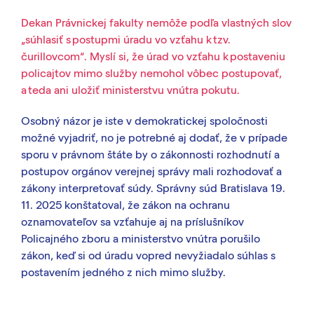
Dekan Právnickej fakulty nemôže podľa vlastných slov
„súhlasiť s postupmi úradu vo vzťahu k tzv.
čurillovcom“. Myslí si, že úrad vo vzťahu k postaveniu
policajtov mimo služby nemohol vôbec postupovať,
a teda ani uložiť ministerstvu vnútra pokutu.
Osobný názor je iste v demokratickej spoločnosti
možné vyjadriť, no je potrebné aj dodať, že v
prípade
sporu
v
právno
m štáte by o zákonnosti rozhodnutí
a
postupov
orgánov verejnej správy mali rozhodovať a
zákony interpretovať súdy. Správny súd Bratislava 19.
11. 2025 konštatoval, že zákon na ochranu
oznamovateľov sa vzťahuje aj na príslušníkov
Policajného zboru a ministerstvo vnútra porušilo
zákon, keď si od úradu vopred nevyžiadalo súhlas s
postavením jedného z nich mimo služby.