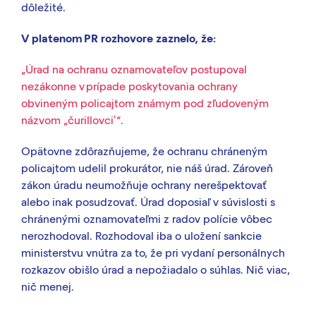
dôležité.
V platenom PR rozhovore zaznelo, že:
„Úrad na ochranu oznamovateľov postupoval
nezákonne v prípade poskytovania ochrany
obvineným policajtom známym pod zľudoveným
názvom „čurillovciʼ“.
Opätovne zdôrazňujeme, že ochranu chráneným
policajtom udelil prokurátor, nie náš úrad. Zároveň
zákon úradu neumožňuje ochrany nerešpektovať
alebo inak posudzovať. Úrad doposiaľ v súvislosti s
chránenými oznamovateľmi z radov polície vôbec
nerozhodoval. Rozhodoval iba o uložení sankcie
ministerstvu vnútra za to, že pri vydaní personálnych
rozkazov obišlo úrad a nepožiadalo o súhlas. Nič viac,
nič menej.