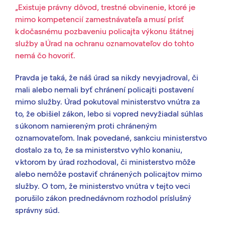
„Existuje právny dôvod, trestné obvinenie, ktoré je
mimo kompetencií zamestnávateľa a musí prísť
k dočasnému pozbaveniu policajta výkonu štátnej
služby a Úrad na ochranu oznamovateľov do tohto
nemá čo hovoriť.
Pravda je taká, že náš úrad sa nikdy nevyjadroval, či
mali alebo nemali byť chránení policajti postavení
mimo služby. Úrad pokutoval ministerstvo vnútra za
to, že obišiel zákon, lebo si vopred nevyžiadal súhlas
s úkonom namiereným proti chráneným
oznamovateľom. Inak povedané, sankciu ministerstvo
dostalo za to, že sa ministerstvo vyhlo konaniu,
v ktorom by úrad rozhodoval, či ministerstvo môže
alebo nemôže postaviť chránených policajtov mimo
služby. O tom, že ministerstvo vnútra v tejto veci
porušilo zákon prednedávnom rozhodol príslušný
správny súd.