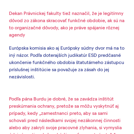
Dekan Právnickej fakulty tiež naznačil, že je legitímny
dôvod zo zákona skracovať funkčné obdobie, ak sú na
to organizačné dôvody, ako je práve spájanie rôznej
agendy
Európska komisia ako aj Európsky súdny dvor má na to
iný názor. Podľa doterajších judikatúr ESD predčasné
ukončenie funkčného obdobia štatutárneho zástupcu
príslušnej inštitúcie sa považuje za zásah do jej
nezávislosti.
Podľa pána Burdu je dobré, že sa zavádza inštitút
preskúmania ochrany, pretože sa môžu vyskytnúť aj
prípady, kedy „zamestnanci preto, aby sa sami
schovali pred následkami svojej nezákonnej činnosti
alebo aby zakryli svoje
pracovné zlyhania, si vymyslia