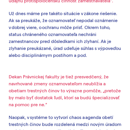
údajnú protispoločenskú činnosť zamestnávateľa”.
Už dnes máme pre takéto situácie v zákone riešenie.
Ak sa preukáže, že oznamovateľ nepodal oznámenie
v dobrej viere, o ochranu môže prísť. Okrem toho,
status chráneného oznamovateľa nechráni
zamestnancov pred dôsledkami ich zlyhaní. Ak je
zlyhanie preukázané, úrad udeľuje súhlas s výpoveďou
alebo disciplinárnym postihom a pod.
Dekan Právnickej fakulty je tiež presvedčený, že
navrhované zmeny oznamovateľom neublížia a
obetiam trestných činov to výrazne pomôže, „pretože
by malo byť dostatok ľudí, ktorí sa budú špecializovať
na pomoc pre ne.“
Naopak, v systéme to vytvorí chaos a agenda obetí
trestných činov bude rozdelen
á
medzi novým úradom