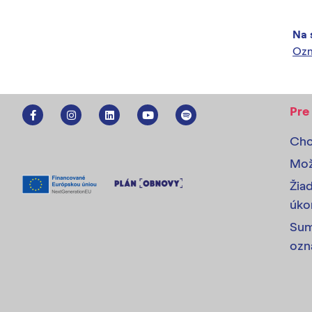
Na 
Ozn
Pre
Chc
Mož
Žia
úko
Sum
ozn