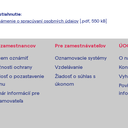
stiahnutie:
ámenie o spracúvaní osobných údajov
[.pdf, 550 kB]
 zamestnancov
Pre zamestnávateľov
ÚO
em oznámiť
Oznamovacie systémy
O n
nosti ochrany
Vzdelávanie
Kon
dosť o pozastavenie
Žiadosť o súhlas s
Vyh
nu
úkonom
Pov
ár informácií pre
inf
amovateľa