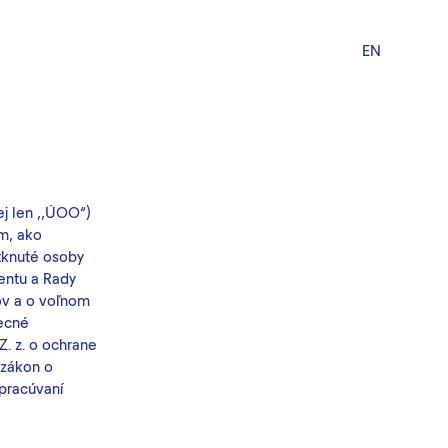
EN
j len ,,ÚOO“)
m, ako
tknuté osoby
entu a Rady
ov a o voľnom
becné
Z. z. o ochrane
„zákon o
pracúvaní