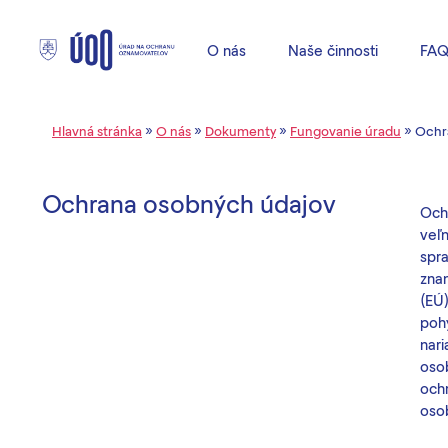
O nás
Naše činnosti
FA
Hlavná stránka
»
O nás
»
Dokumenty
»
Fungovanie úradu
»
Ochr
Ochrana osobných údajov
Och
veľ
spr
zna
(EÚ
poh
nari
oso
och
oso