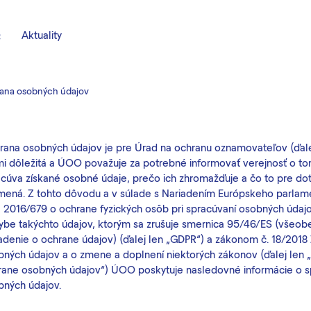
Q
Aktuality
ana osobných údajov
rana osobných údajov je pre Úrad na ochranu oznamovateľov (ďale
mi dôležitá a ÚOO považuje za potrebné informovať verejnosť o to
acúva získané osobné údaje, prečo ich zhromažďuje a čo to pre do
mená. Z tohto dôvodu a v súlade s Nariadením Európskeho parlam
) 2016/679 o ochrane fyzických osôb pri spracúvaní osobných údaj
ybe takýchto údajov, ktorým sa zrušuje smernica 95/46/ES (všeo
adenie o ochrane údajov) (ďalej len „GDPR“) a zákonom č. 18/2018 
bných údajov a o zmene a doplnení niektorých zákonov (ďalej len 
rane osobných údajov“) ÚOO poskytuje nasledovné informácie o s
bných údajov.