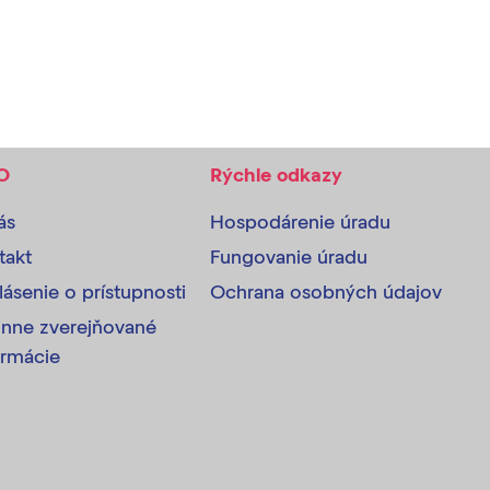
O
Rýchle odkazy
ás
Hospodárenie úradu
takt
Fungovanie úradu
lásenie o prístupnosti
Ochrana osobných údajov
inne zverejňované
ormácie