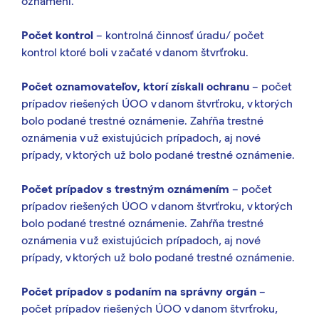
oznámení.
Počet kontrol
–
kontrolná činnosť úradu
/
počet
kontrol
ktoré boli v
začaté v danom štvrťroku.
Počet oznamovateľov, ktorí získali ochranu
–
počet
prípadov
riešených ÚOO v
danom štvrťroku, v
ktorých
bolo podané trestné oznámenie
.
Zahŕňa trestné
oznámenia v
už existujúcich prípadoch
, aj
nové
prípady, v ktorých už bolo podané
trestné oznámenie
.
Počet prípadov s trestným oznámením
– počet
prípadov riešených ÚOO v danom štvrťroku, v ktorých
bolo podané trestné oznámenie. Zahŕňa trestné
oznámenia v už existujúcich prípadoch, aj nové
prípady, v ktorých už bolo podané trestné oznámenie.
Počet prípadov s podaním na správny orgán
–
počet prípadov riešených ÚOO v danom štvrťroku,