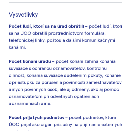
Vysvetlivky
Počet ľudí, ktorí sa na úrad obrátili
–
počet ľudí, ktorí
sa na ÚOO obrátil
i
prostredníctvom formulára,
telefonickej linky, poštou a
ďalšími komunikačnými
kanálmi.
Počet konaní úradu
–
počet konaní zah
ŕňa
konania
súvisiace s ochranou oznamovateľov,
kontrolnú
činnosť,
konania súvisiace s
udelením
pokuty
,
konanie
o
priestupku
za porušenia povinností zamestnávateľov
a iných povinných osôb
,
ale aj odmeny,
ako
aj pomoc
oznamovateľom pri odvetných opatreniach
a
oznámeniach
a iné.
Počet prijatých podnetov
–
počet podnetov, ktoré
ÚOO prijal ako orgán príslušný na prijímanie externých