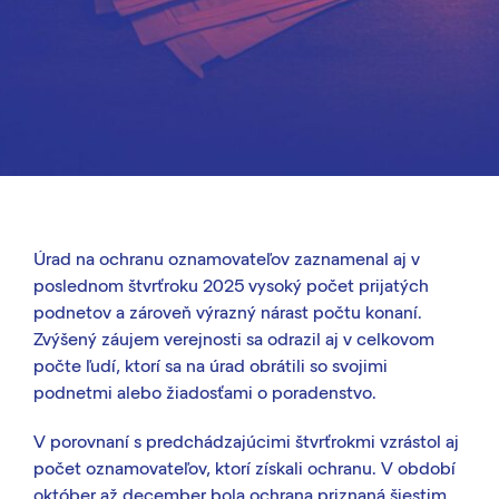
Úrad na ochranu oznamovateľov zaznamenal aj v
poslednom štvrťroku 2025 vysoký počet prijatých
podnetov a zároveň výrazný nárast počtu konaní.
Zvýšený záujem verejnosti sa odrazil aj v celkovom
počte ľudí, ktorí sa na úrad obrátili so svojimi
podnetmi alebo žiadosťami o poradenstvo.
V porovnaní s predchádzajúcimi štvrťrokmi vzrástol aj
počet oznamovateľov, ktorí získali ochranu. V období
október až december bola ochrana priznaná šiestim